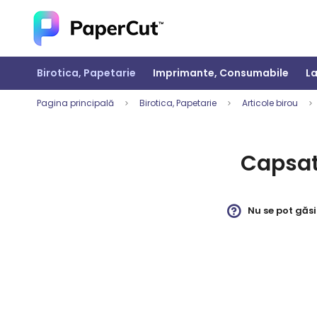
Navigați
la
Conținut
Birotica, Papetarie
Imprimante, Consumabile
La
Pagina principală
Birotica, Papetarie
Articole birou
Capsat
Nu se pot găsi