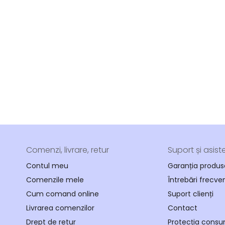
Comenzi, livrare, retur
Suport și asist
Contul meu
Garanția produs
Comenzile mele
Întrebări frecve
Cum comand online
Suport clienți
Livrarea comenzilor
Contact
Drept de retur
Protecția consu