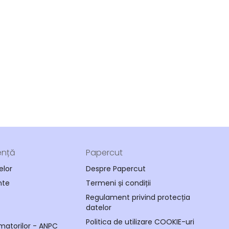
ență
Papercut
elor
Despre Papercut
nte
Termeni și condiții
Regulament privind protecția
datelor
Politica de utilizare COOKIE-uri
matorilor - ANPC