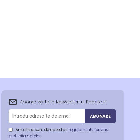
Abonează-te la Newsletter-ul Papercut
Abonează-
ABONARE
te
la
Am citit și sunt de acord cu
regulamentul privind
newsletter-
protecția datelor
.
ul