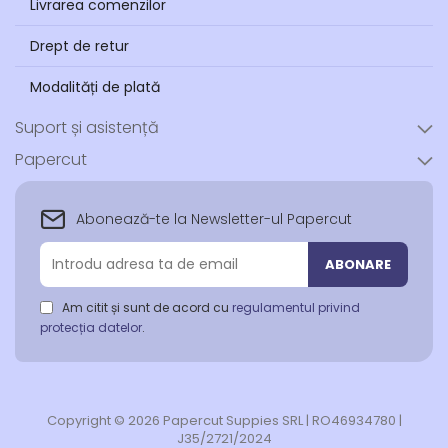
Livrarea comenzilor
Drept de retur
Modalități de plată
Suport și asistență
Papercut
Abonează-te la Newsletter-ul Papercut
Abonează-
ABONARE
te
la
Am citit și sunt de acord cu
regulamentul privind
newsletter-
protecția datelor
.
ul
nostru:
Copyright © 2026 Papercut Suppies SRL | RO46934780 |
J35/2721/2024