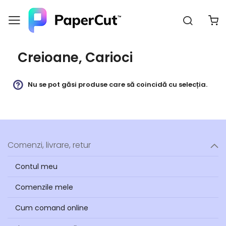
Căutar
C
Navigați
la
Conținut
Creioane, Carioci
Nu se pot găsi produse care să coincidă cu selecția.
Comenzi, livrare, retur
Contul meu
Comenzile mele
Cum comand online