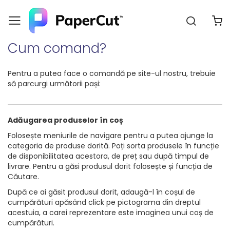
Căutar
C
Navigați
la
Cum comand?
Conținut
Pentru a putea face o comandă pe site-ul nostru, trebuie
să parcurgi următorii pași:
Adăugarea produselor în coș
Folosește meniurile de navigare pentru a putea ajunge la
categoria de produse dorită. Poți sorta produsele în funcție
de disponibilitatea acestora, de preț sau după timpul de
livrare. Pentru a găsi produsul dorit folosește și funcția de
Căutare.
După ce ai găsit produsul dorit, adaugă-l în coșul de
cumpărături apăsând click pe pictograma din dreptul
acestuia, a carei reprezentare este imaginea unui coș de
cumpărături.