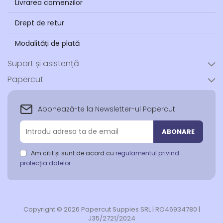
Livrarea comenzilor
Drept de retur
Modalități de plată
Suport și asistență
Papercut
Abonează-te la Newsletter-ul Papercut
Abonează-
ABONARE
te
la
Am citit și sunt de acord cu
regulamentul privind
newsletter-
protecția datelor
.
ul
nostru:
Copyright © 2026 Papercut Suppies SRL | RO46934780 |
J35/2721/2024