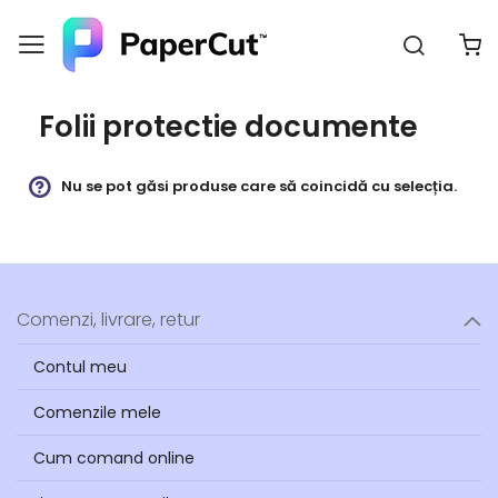
Căutar
C
Navigați
la
Conținut
Folii protectie documente
Nu se pot găsi produse care să coincidă cu selecția.
Comenzi, livrare, retur
Contul meu
Comenzile mele
Cum comand online