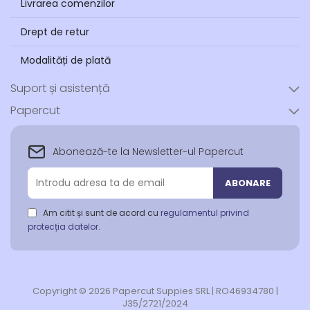
Livrarea comenzilor
Drept de retur
Modalități de plată
Suport și asistență
Papercut
Abonează-te la Newsletter-ul Papercut
Abonează-
ABONARE
te
la
Am citit și sunt de acord cu
regulamentul privind
newsletter-
protecția datelor
.
ul
nostru:
Copyright © 2026 Papercut Suppies SRL | RO46934780 |
J35/2721/2024