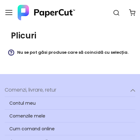
Căutar
C
Navigați
la
Conținut
Plicuri
Nu se pot găsi produse care să coincidă cu selecția.
Comenzi, livrare, retur
Contul meu
Comenzile mele
Cum comand online