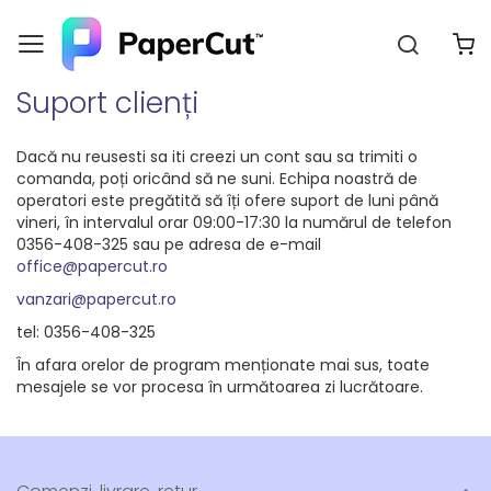
Căutar
C
Navigați
la
Suport clienți
Conținut
Dacă nu reusesti sa iti creezi un cont sau sa trimiti o
comanda, poți oricând să ne suni. Echipa noastră de
operatori este pregătită să îți ofere suport de luni până
vineri, în intervalul orar 09:00-17:30 la numărul de telefon
0356-408-325 sau pe adresa de e-mail
office@papercut.ro
vanzari@papercut.ro
tel: 0356-408-325
În afara orelor de program menționate mai sus, toate
mesajele se vor procesa în următoarea zi lucrătoare.