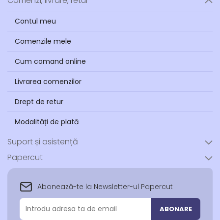
Comenzi, livrare, retur
Contul meu
Comenzile mele
Cum comand online
Livrarea comenzilor
Drept de retur
Modalități de plată
Suport și asistență
Papercut
Abonează-te la Newsletter-ul Papercut
Abonează-
ABONARE
te