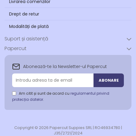
Livrarea comenzilor
Drept de retur
Modalități de plată
Suport și asistență
Papercut
Abonează-te la Newsletter-ul Papercut
Abonează-
ABONARE
te
la
Am citit și sunt de acord cu
regulamentul privind
newsletter-
protecția datelor
.
ul
nostru:
Copyright © 2026 Papercut Suppies SRL | RO46934780 |
J35/2721/2024