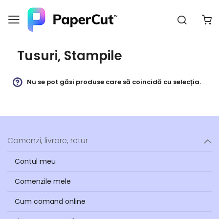
Căutar
C
Navigați
la
Conținut
Tusuri, Stampile
Nu se pot găsi produse care să coincidă cu selecția.
Comenzi, livrare, retur
Contul meu
Comenzile mele
Cum comand online