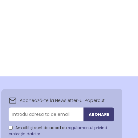
Abonează-te la Newsletter-ul Papercut
Abonează-
ABONARE
te
la
Am citit și sunt de acord cu
regulamentul privind
newsletter-
protecția datelor
.
ul