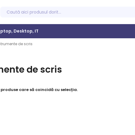
ptop, Desktop, IT
strumente de scris
mente de scris
 produse care să coincidă cu selecția.