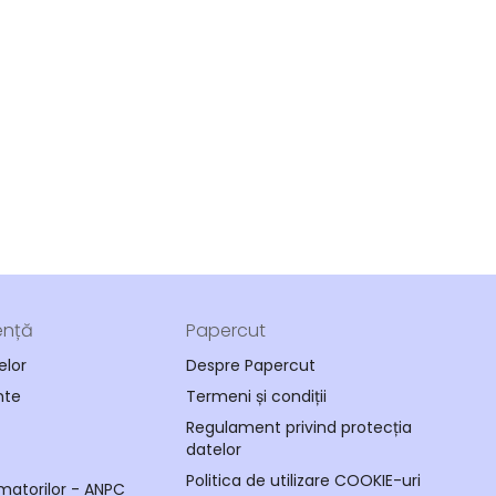
ență
Papercut
elor
Despre Papercut
nte
Termeni și condiții
Regulament privind protecția
datelor
Politica de utilizare COOKIE-uri
matorilor - ANPC