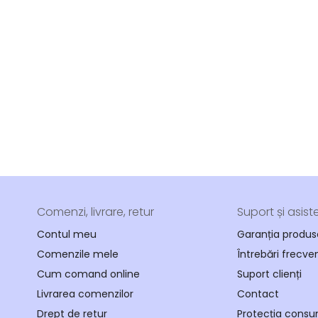
Comenzi, livrare, retur
Suport și asist
Contul meu
Garanția produs
Comenzile mele
Întrebări frecve
Cum comand online
Suport clienți
Livrarea comenzilor
Contact
Drept de retur
Protecția consu