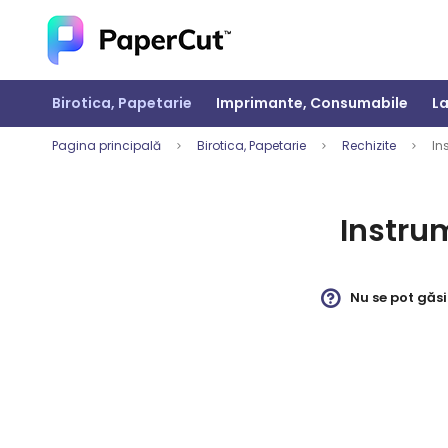
Navigați
la
Conținut
Birotica, Papetarie
Imprimante, Consumabile
La
Pagina principală
Birotica, Papetarie
Rechizite
In
Instru
Nu se pot găsi